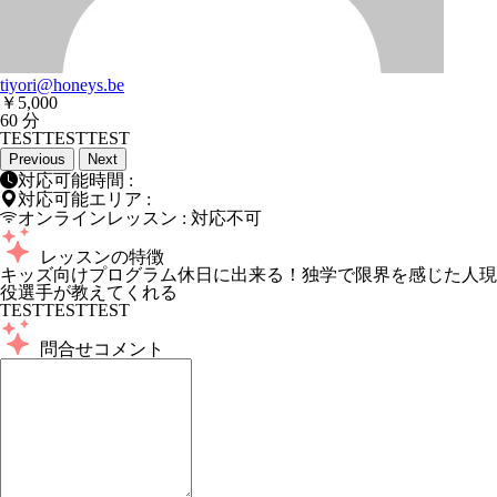
tiyori@honeys.be
￥5,000
60 分
TESTTESTTEST
Previous
Next
対応可能時間 :
対応可能エリア :
オンラインレッスン : 対応不可
レッスンの特徴
キッズ向けプログラム
休日に出来る！
独学で限界を感じた人
現
役選手が教えてくれる
TESTTESTTEST
問合せコメント