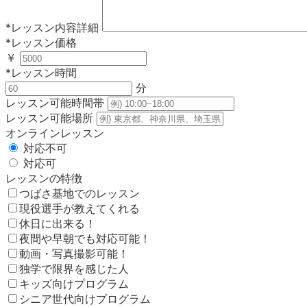
*
レッスン内容詳細
*
レッスン価格
￥
*
レッスン時間
分
レッスン可能時間帯
レッスン可能場所
オンラインレッスン
対応不可
対応可
レッスンの特徴
つばさ基地でのレッスン
現役選手が教えてくれる
休日に出来る！
夜間や早朝でも対応可能！
動画・写真撮影可能！
独学で限界を感じた人
キッズ向けプログラム
シニア世代向けプログラム